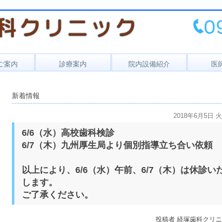
ご案内
診療案内
院内設備紹介
医
セス
一般歯科
新着情報
時間
小児歯科
予防歯科
2018年6月5日 
6/6（水）高校歯科検診
口腔外科
6/7（木）九州厚生局より個別指導立ち合い依頼
以上により、6/6（水）午前、6/7（木）は休診い
します。
ご了承ください。
投稿者
経塚歯科クリニ