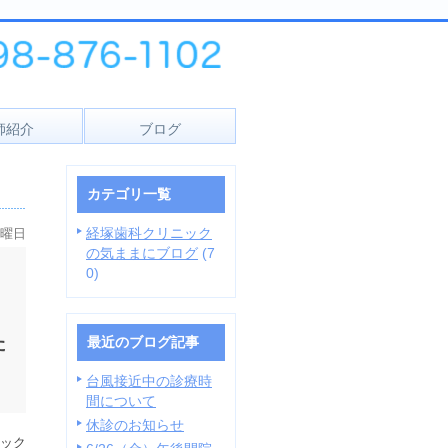
師紹介
ブログ
カテゴリ一覧
経塚歯科クリニック
火曜日
の気ままにブログ
(7
0)
た
最近のブログ記事
台風接近中の診療時
間について
休診のお知らせ
ック