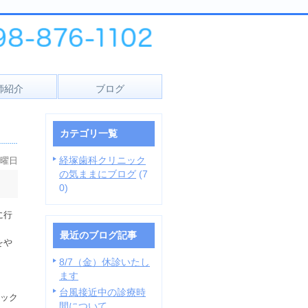
師紹介
ブログ
カテゴリ一覧
経塚歯科クリニック
日曜日
の気ままにブログ
(7
0)
に行
最近のブログ記事
をや
8/7（金）休診いたし
ます
台風接近中の診療時
ック
間について