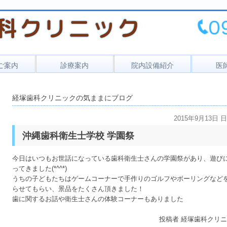
ご案内
診療案内
院内設備紹介
医
セス
一般歯科
経塚歯科クリニックの気ままにブログ
時間
小児歯科
予防歯科
2015年9月13日 
沖縄歯科衛生士学校 学園祭
口腔外科
今日はいつもお世話になっている歯科衛生士さんの学園祭があり、遊び
ってきました(*^^*)
うちの子どもたちはゲームコーナーで手作りのゴルフやボーリングなど
らせてもらい、景品をたくさん頂きました！
歯に関するお話や衛生士さんの体験コーナーもありました
投稿者
経塚歯科クリニ