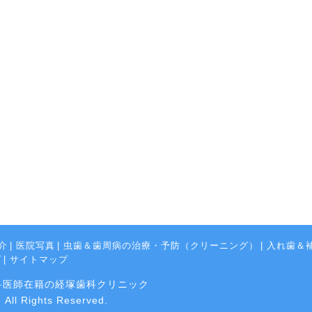
介
|
医院写真
|
虫歯＆歯周病の治療・予防（クリーニング）
|
入れ歯＆
グ
|
サイトマップ
科医師在籍の経塚歯科クリニック
l Rights Reserved.