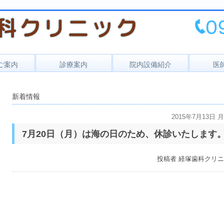
ご案内
診療案内
院内設備紹介
医
セス
一般歯科
新着情報
時間
小児歯科
予防歯科
2015年7月13日 
7月20日（月）は海の日のため、休診いたします
口腔外科
投稿者
経塚歯科クリニ