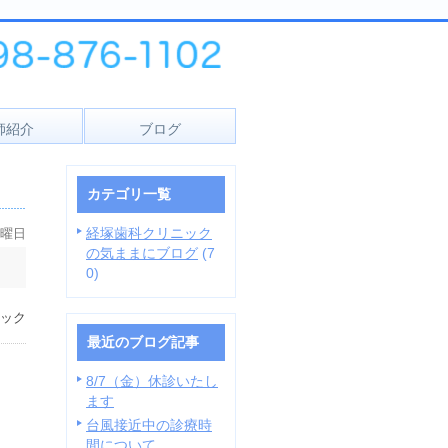
師紹介
ブログ
カテゴリ一覧
経塚歯科クリニック
月曜日
の気ままにブログ
(7
。
0)
ック
最近のブログ記事
8/7（金）休診いたし
ます
台風接近中の診療時
間について