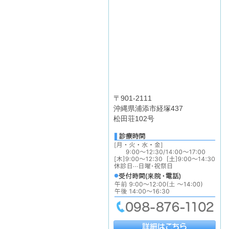
〒901-2111
沖縄県浦添市経塚437
松田荘102号