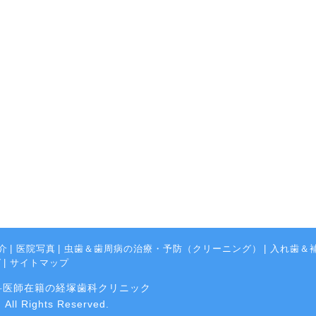
介
|
医院写真
|
虫歯＆歯周病の治療・予防（クリーニング）
|
入れ歯＆
グ
|
サイトマップ
科医師在籍の経塚歯科クリニック
l Rights Reserved.