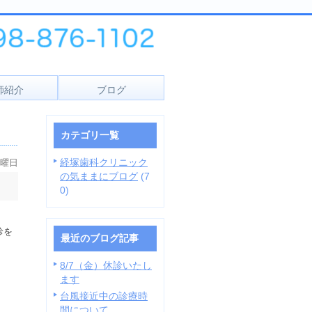
師紹介
ブログ
カテゴリ一覧
経塚歯科クリニック
火曜日
の気ままにブログ
(7
0)
診を
最近のブログ記事
8/7（金）休診いたし
ます
台風接近中の診療時
間について