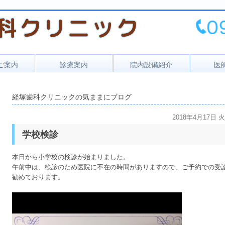
ご案内
診療案内
院内設備紹介
医
セス
一般歯科
経塚歯科クリニックの気ままにブログ
時間
小児歯科
予防歯科
2018年4月17日 
学校検診
口腔外科
本日から小学校の検診が始まりました。
午前中は、検診のため医院に不在の時間がありますので、ご予約での受
勧めております。