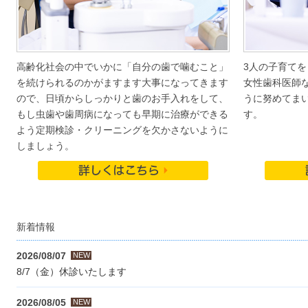
高齢化社会の中でいかに「自分の歯で噛むこと」
3人の子育て
を続けられるのかがますます大事になってきます
女性歯科医師
ので、日頃からしっかりと歯のお手入れをして、
うに努めてま
もし虫歯や歯周病になっても早期に治療ができる
す。
よう定期検診・クリーニングを欠かさないように
しましょう。
新着情報
2026/08/07
NEW
8/7（金）休診いたします
2026/08/05
NEW