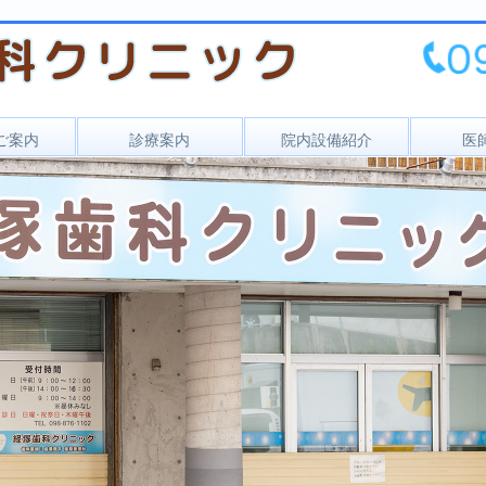
ご案内
診療案内
院内設備紹介
医
セス
一般歯科
時間
小児歯科
予防歯科
口腔外科