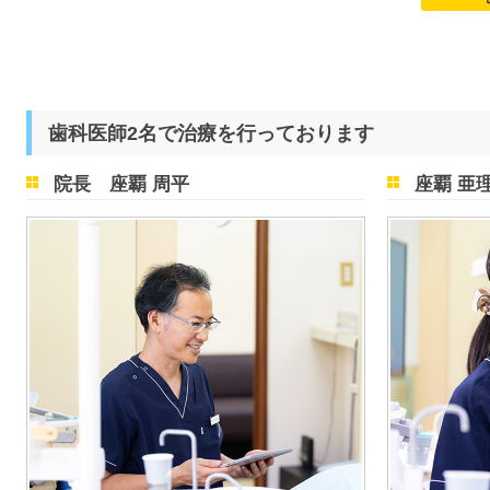
歯科医師2名で治療を行っております
院長 座覇 周平
座覇 亜